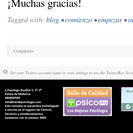
¡Muchas gracias!
Tagged with:
blog
•
comienzo
•
empezar
•
i
Compártelo
Set your Twitter account name in your settings to use the TwitterBar Sect