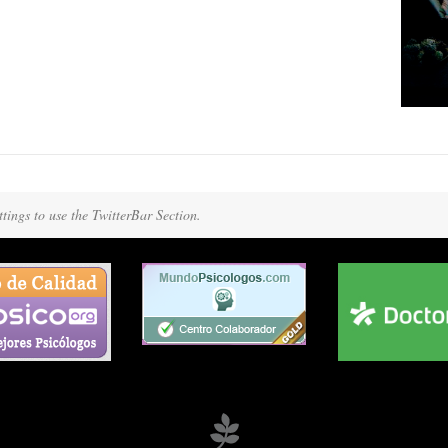
tings to use the TwitterBar Section.